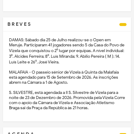
B R E V E S
DAMAS: Sábado dia 25 de Julho realizou-se o Open em
Meruje. Participaram 41 jogadores sendo 5 da Casa do Povo de
Vizela que conquistou o 2⁰ lugar por equipas. A nível individual:
3⁰. Alcides Ferreira; 8⁰. Luís Miranda; 9. Abílio Pereira ( M ); 14.
Luís Leite e 26⁰. José Vieira.
MALAFAIA - O passeio sénior de Vizela à Quinta da Malafaia
está agendado para 15 de Setembro de 2026. As inscrições
abrem na Câmara a 1 de Agosto.
S. SILVESTRE, está agendada a II S. Silvestre de Vizela para a
noite de 23 de Dezembro de 2026. Promovida pela Vizela Corre
com o apoio da Câmara de Vizela e Associação Atletismo
Braga sai da Praça da República às 21 horas.