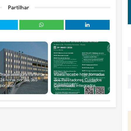
Partilhar
Braga assegura Via Verde
Vizela recebe hoje Jornadas
24 horas por dia, 365
dos Prestadores Cuidados
 por ano
Continuado Integrados