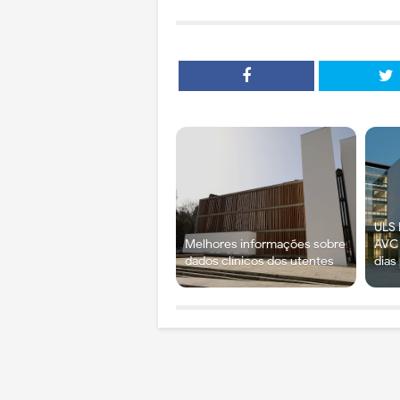
ULS 
Melhores informações sobre
AVC 
dados clínicos dos utentes
dias