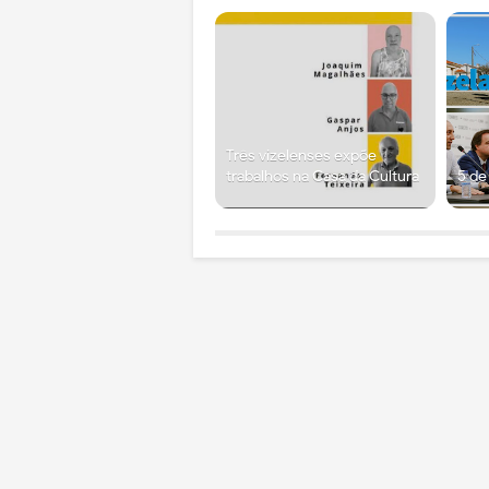
Três vizelenses expõe
trabalhos na Casa da Cultura
5 de