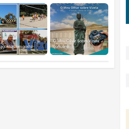
O Meu Olhar Sobre Vizela
 agosto com gosto
concurso