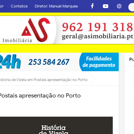
or
Contatos
Diretor: Manuel Marques
P
istória de Vizela em Postais apresentação no Porto
 Postais apresentação no Porto