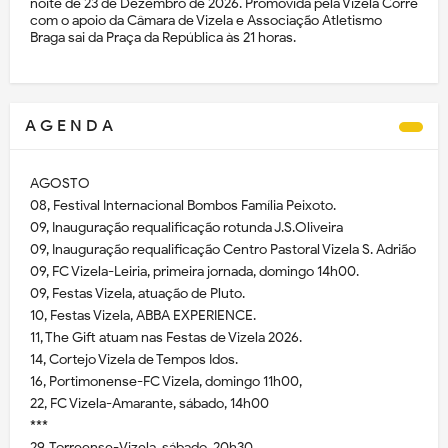
noite de 23 de Dezembro de 2026. Promovida pela Vizela Corre
com o apoio da Câmara de Vizela e Associação Atletismo
Braga sai da Praça da República às 21 horas.
A G E N D A
AGOSTO
08, Festival Internacional Bombos Família Peixoto.
09, Inauguração requalificação rotunda J.S.Oliveira
09, Inauguração requalificação Centro Pastoral Vizela S. Adrião
09, FC Vizela-Leiria, primeira jornada, domingo 14h00.
09, Festas Vizela, atuação de Pluto.
10, Festas Vizela, ABBA EXPERIENCE.
11, The Gift atuam nas Festas de Vizela 2026.
14, Cortejo Vizela de Tempos Idos.
16, Portimonense-FC Vizela, domingo 11h00,
22, FC Vizela-Amarante, sábado, 14h00
***
29, Torreense-Vizela, sábado, 20h30.