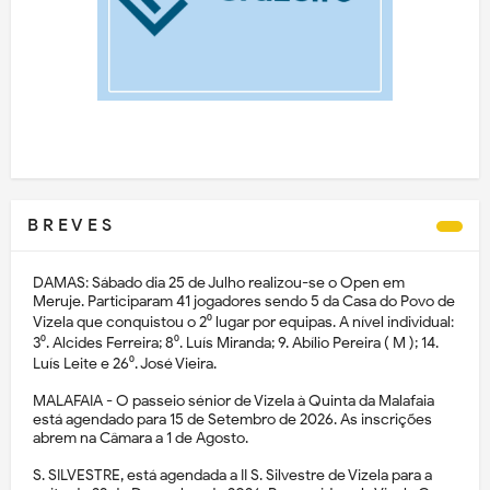
B R E V E S
DAMAS: Sábado dia 25 de Julho realizou-se o Open em
Meruje. Participaram 41 jogadores sendo 5 da Casa do Povo de
Vizela que conquistou o 2⁰ lugar por equipas. A nível individual:
3⁰. Alcides Ferreira; 8⁰. Luís Miranda; 9. Abílio Pereira ( M ); 14.
Luís Leite e 26⁰. José Vieira.
MALAFAIA - O passeio sénior de Vizela à Quinta da Malafaia
está agendado para 15 de Setembro de 2026. As inscrições
abrem na Câmara a 1 de Agosto.
S. SILVESTRE, está agendada a II S. Silvestre de Vizela para a