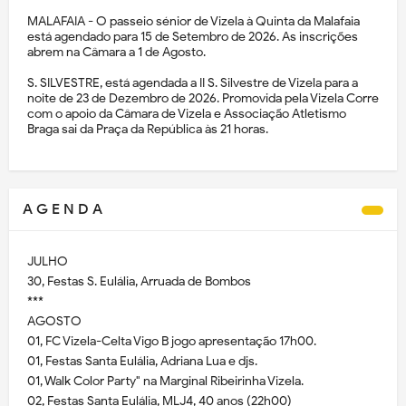
MALAFAIA - O passeio sénior de Vizela à Quinta da Malafaia
está agendado para 15 de Setembro de 2026. As inscrições
abrem na Câmara a 1 de Agosto.
S. SILVESTRE, está agendada a II S. Silvestre de Vizela para a
noite de 23 de Dezembro de 2026. Promovida pela Vizela Corre
com o apoio da Câmara de Vizela e Associação Atletismo
Braga sai da Praça da República às 21 horas.
A G E N D A
JULHO
30, Festas S. Eulália, Arruada de Bombos
***
AGOSTO
01, FC Vizela-Celta Vigo B jogo apresentação 17h00.
01, Festas Santa Eulália, Adriana Lua e djs.
01, Walk Color Party" na Marginal Ribeirinha Vizela.
02, Festas Santa Eulália, MLJ4, 40 anos (22h00)