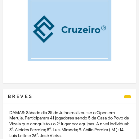
B R E V E S
DAMAS: Sábado dia 25 de Julho realizou-se o Open em
Meruje. Participaram 41 jogadores sendo 5 da Casa do Povo de
Vizela que conquistou o 2⁰ lugar por equipas. A nível individual:
3⁰. Alcides Ferreira; 8⁰. Luís Miranda; 9. Abílio Pereira ( M ); 14.
Luís Leite e 26⁰. José Vieira.