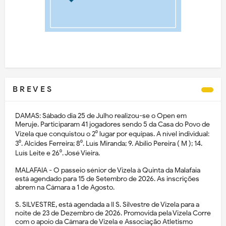
B R E V E S
DAMAS: Sábado dia 25 de Julho realizou-se o Open em
Meruje. Participaram 41 jogadores sendo 5 da Casa do Povo de
Vizela que conquistou o 2⁰ lugar por equipas. A nível individual:
3⁰. Alcides Ferreira; 8⁰. Luís Miranda; 9. Abílio Pereira ( M ); 14.
Luís Leite e 26⁰. José Vieira.
MALAFAIA - O passeio sénior de Vizela à Quinta da Malafaia
está agendado para 15 de Setembro de 2026. As inscrições
abrem na Câmara a 1 de Agosto.
S. SILVESTRE, está agendada a II S. Silvestre de Vizela para a
noite de 23 de Dezembro de 2026. Promovida pela Vizela Corre
com o apoio da Câmara de Vizela e Associação Atletismo