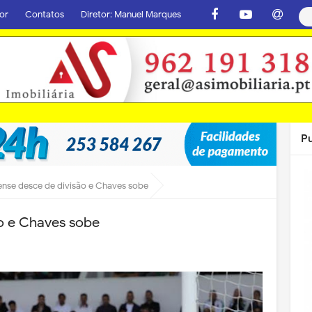
or
Contatos
Diretor: Manuel Marques
P
ense desce de divisão e Chaves sobe
o e Chaves sobe