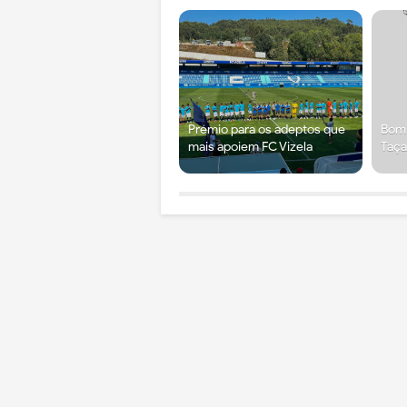
Prémio para os adeptos que
Bomb
mais apoiem FC Vizela
Taça