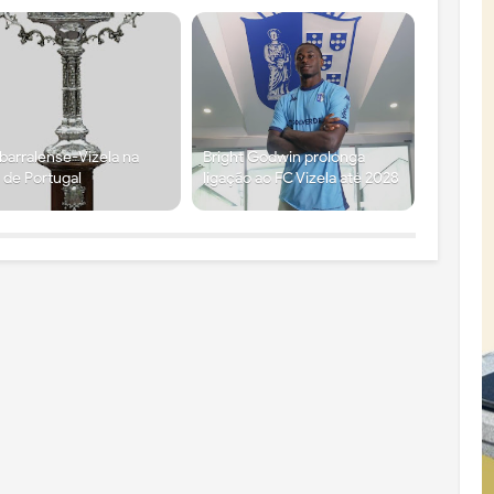
arralense-Vizela na
Bright Godwin prolonga
 de Portugal
ligação ao FC Vizela até 2028