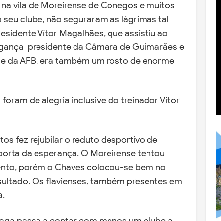
na vila de Moreirense de Cónegos e muitos
 seu clube, não seguraram as lágrimas tal
esidente Vítor Magalhães, que assistiu ao
agança presidente da Câmara de Guimarães e
te da AFB, era também um rosto de enorme
foram de alegria inclusive do treinador Vítor
tos fez rejubilar o reduto desportivo de
porta da esperança. O Moreirense tentou
nto, porém o Chaves colocou-se bem no
esultado. Os flavienses, também presentes em
a.
raga passa a contar com menos um clube a