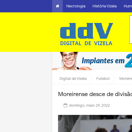
Necrologia
História Vizela
Hum
Digital de Vizela
Futebol
Moreir
Moreirense desce de divisã
domingo, maio 29, 2022