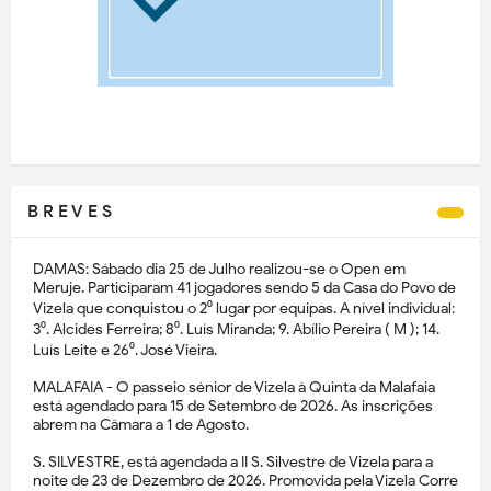
B R E V E S
DAMAS: Sábado dia 25 de Julho realizou-se o Open em
Meruje. Participaram 41 jogadores sendo 5 da Casa do Povo de
Vizela que conquistou o 2⁰ lugar por equipas. A nível individual:
3⁰. Alcides Ferreira; 8⁰. Luís Miranda; 9. Abílio Pereira ( M ); 14.
Luís Leite e 26⁰. José Vieira.
MALAFAIA - O passeio sénior de Vizela à Quinta da Malafaia
está agendado para 15 de Setembro de 2026. As inscrições
abrem na Câmara a 1 de Agosto.
S. SILVESTRE, está agendada a II S. Silvestre de Vizela para a
noite de 23 de Dezembro de 2026. Promovida pela Vizela Corre