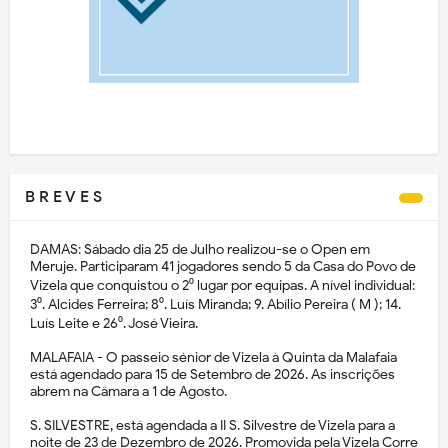
B R E V E S
DAMAS: Sábado dia 25 de Julho realizou-se o Open em
Meruje. Participaram 41 jogadores sendo 5 da Casa do Povo de
Vizela que conquistou o 2⁰ lugar por equipas. A nível individual:
3⁰. Alcides Ferreira; 8⁰. Luís Miranda; 9. Abílio Pereira ( M ); 14.
Luís Leite e 26⁰. José Vieira.
MALAFAIA - O passeio sénior de Vizela à Quinta da Malafaia
está agendado para 15 de Setembro de 2026. As inscrições
abrem na Câmara a 1 de Agosto.
S. SILVESTRE, está agendada a II S. Silvestre de Vizela para a
noite de 23 de Dezembro de 2026. Promovida pela Vizela Corre