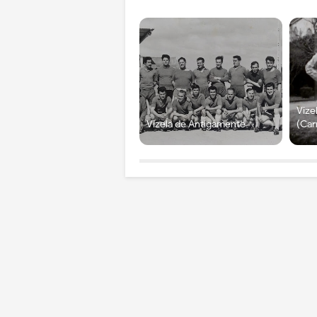
Vize
Vizela de Antigamente
(Car