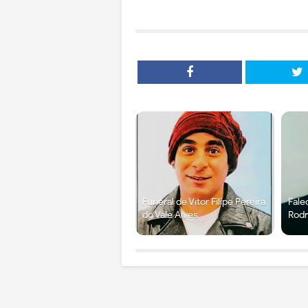
Funeral de Vítor Filipe Pereira
Fale
do Vale Alves
Rodr