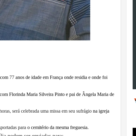
2 com
77
anos de idade em França onde residia e onde foi
om Florinda Maria Silveira Pinto e pai de Ângela Maria de
horas, será celebrada uma missa em seu sufrágio
na igreja
nsportadas para
o cemitério da mesma freguesia.
lia podem ser enviadas para: