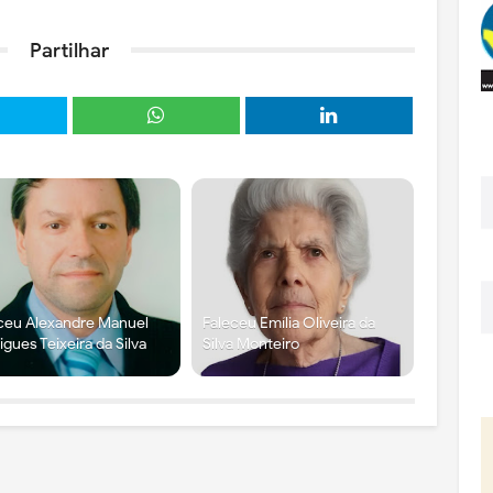
Partilhar
ceu Alexandre Manuel
Faleceu Emília Oliveira da
igues Teixeira da Silva
Silva Monteiro