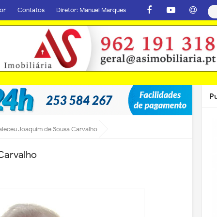
or
Contatos
Diretor: Manuel Marques
P
aleceu Joaquim de Sousa Carvalho
Carvalho