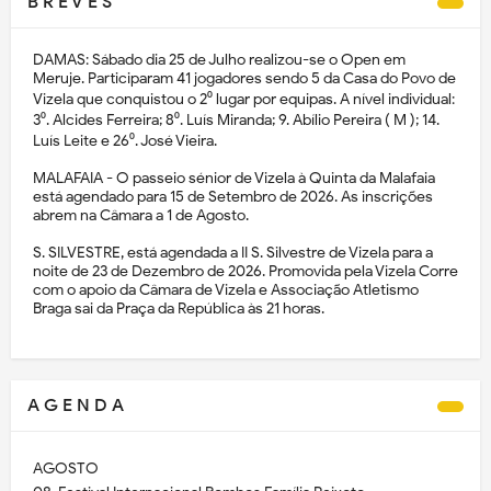
B R E V E S
DAMAS: Sábado dia 25 de Julho realizou-se o Open em
Meruje. Participaram 41 jogadores sendo 5 da Casa do Povo de
Vizela que conquistou o 2⁰ lugar por equipas. A nível individual:
3⁰. Alcides Ferreira; 8⁰. Luís Miranda; 9. Abílio Pereira ( M ); 14.
Luís Leite e 26⁰. José Vieira.
MALAFAIA - O passeio sénior de Vizela à Quinta da Malafaia
está agendado para 15 de Setembro de 2026. As inscrições
abrem na Câmara a 1 de Agosto.
S. SILVESTRE, está agendada a II S. Silvestre de Vizela para a
noite de 23 de Dezembro de 2026. Promovida pela Vizela Corre
com o apoio da Câmara de Vizela e Associação Atletismo
Braga sai da Praça da República às 21 horas.
A G E N D A
AGOSTO