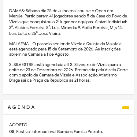
DAMAS: Sábado dia 25 de Julho realizou-se o Open em
Meruje. Participaram 41 jogadores sendo 5 da Casa do Povo de
Vizela que conquistou o 2⁰ lugar por equipas. A nível individual:
3⁰. Alcides Ferreira; 8⁰. Luís Miranda; 9. Abílio Pereira ( M ); 14.
Luís Leite e 26⁰. José Vieira.
MALAFAIA - O passeio sénior de Vizela à Quinta da Malafaia
está agendado para 15 de Setembro de 2026. As inscrições
abrem na Câmara a 1 de Agosto.
S. SILVESTRE, está agendada a II S. Silvestre de Vizela para a
noite de 23 de Dezembro de 2026. Promovida pela Vizela Corre
com o apoio da Câmara de Vizela e Associação Atletismo
Braga sai da Praça da República às 21 horas.
A G E N D A
AGOSTO
08, Festival Internacional Bombos Família Peixoto.