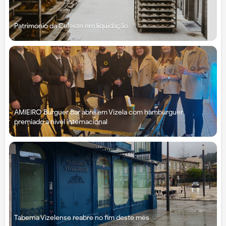
Património da Celeste em liquidação
AMIEIRO Burguer Bar abre em Vizela com hambúrguer
premiado a nível internacional
Taberna Vizelense reabre no fim deste mês