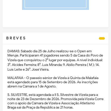
B R E V E S
DAMAS: Sábado dia 25 de Julho realizou-se o Open em
Meruje. Participaram 41 jogadores sendo 5 da Casa do Povo de
Vizela que conquistou o 2⁰ lugar por equipas. A nível individual:
3⁰. Alcides Ferreira; 8⁰. Luís Miranda; 9. Abílio Pereira ( M ); 14.
Luís Leite e 26⁰. José Vieira.
MALAFAIA - O passeio sénior de Vizela à Quinta da Malafaia
está agendado para 15 de Setembro de 2026. As inscrições
abrem na Câmara a 1 de Agosto.
S. SILVESTRE, está agendada a II S. Silvestre de Vizela para a
noite de 23 de Dezembro de 2026. Promovida pela Vizela Corre
com o apoio da Câmara de Vizela e Associação Atletismo
Braga sai da Praça da República às 21 horas.