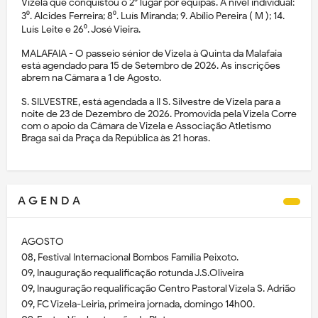
Vizela que conquistou o 2⁰ lugar por equipas. A nível individual:
3⁰. Alcides Ferreira; 8⁰. Luís Miranda; 9. Abílio Pereira ( M ); 14.
Luís Leite e 26⁰. José Vieira.
MALAFAIA - O passeio sénior de Vizela à Quinta da Malafaia
está agendado para 15 de Setembro de 2026. As inscrições
abrem na Câmara a 1 de Agosto.
S. SILVESTRE, está agendada a II S. Silvestre de Vizela para a
noite de 23 de Dezembro de 2026. Promovida pela Vizela Corre
com o apoio da Câmara de Vizela e Associação Atletismo
Braga sai da Praça da República às 21 horas.
A G E N D A
AGOSTO
08, Festival Internacional Bombos Família Peixoto.
09, Inauguração requalificação rotunda J.S.Oliveira
09, Inauguração requalificação Centro Pastoral Vizela S. Adrião
09, FC Vizela-Leiria, primeira jornada, domingo 14h00.