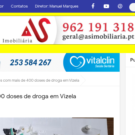
or
Contatos
Diretor: Manuel Marques
P
 com mais de 400 doses de droga em Vizela
0 doses de droga em Vizela