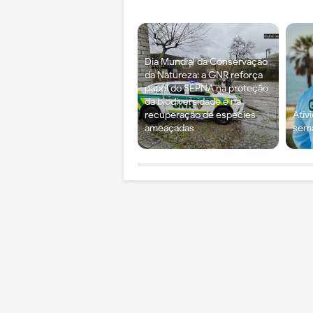
Dia Mundial da Conservação
da Natureza: a GNR reforça
papel do SEPNA na proteção
da biodiversidade e na
recuperação de espécies
Ativ
ameaçadas
sema