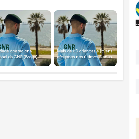
idade operacional
Mais de 60 crianças e jovens
nal da GNR (Braga)
afogados nos últimos 5 anos