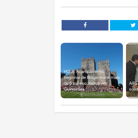
HOJE Acampamento
Regional de Braga reúne mais
de 5 mil escuteiros em
AIRE
Guimarães
soli