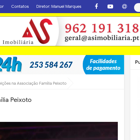
or
Contatos
Diretor: Manuel Marques
P
eições na Associação Família Peixoto
lia Peixoto