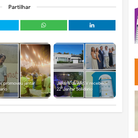
Partilhar
V promoveu jantar
Jardins da AIREV recebem
dário
22⁰ Jantar Solidário