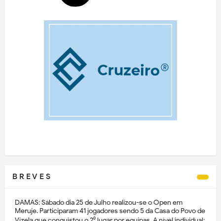
B R E V E S
DAMAS: Sábado dia 25 de Julho realizou-se o Open em
Meruje. Participaram 41 jogadores sendo 5 da Casa do Povo de
Vizela que conquistou o 2⁰ lugar por equipas. A nível individual: