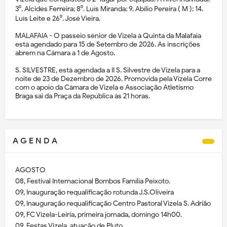
3⁰. Alcides Ferreira; 8⁰. Luís Miranda; 9. Abílio Pereira ( M ); 14.
Luís Leite e 26⁰. José Vieira.
MALAFAIA - O passeio sénior de Vizela à Quinta da Malafaia
está agendado para 15 de Setembro de 2026. As inscrições
abrem na Câmara a 1 de Agosto.
S. SILVESTRE, está agendada a II S. Silvestre de Vizela para a
noite de 23 de Dezembro de 2026. Promovida pela Vizela Corre
com o apoio da Câmara de Vizela e Associação Atletismo
Braga sai da Praça da República às 21 horas.
A G E N D A
AGOSTO
08, Festival Internacional Bombos Família Peixoto.
09, Inauguração requalificação rotunda J.S.Oliveira
09, Inauguração requalificação Centro Pastoral Vizela S. Adrião
09, FC Vizela-Leiria, primeira jornada, domingo 14h00.
09, Festas Vizela, atuação de Pluto.