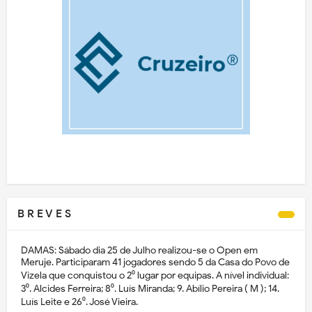
B R E V E S
DAMAS: Sábado dia 25 de Julho realizou-se o Open em
Meruje. Participaram 41 jogadores sendo 5 da Casa do Povo de
Vizela que conquistou o 2⁰ lugar por equipas. A nível individual:
3⁰. Alcides Ferreira; 8⁰. Luís Miranda; 9. Abílio Pereira ( M ); 14.
Luís Leite e 26⁰. José Vieira.