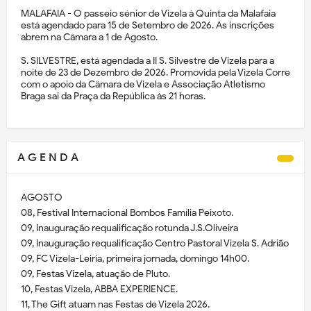
MALAFAIA - O passeio sénior de Vizela à Quinta da Malafaia
está agendado para 15 de Setembro de 2026. As inscrições
abrem na Câmara a 1 de Agosto.
S. SILVESTRE, está agendada a II S. Silvestre de Vizela para a
noite de 23 de Dezembro de 2026. Promovida pela Vizela Corre
com o apoio da Câmara de Vizela e Associação Atletismo
Braga sai da Praça da República às 21 horas.
A G E N D A
AGOSTO
08, Festival Internacional Bombos Família Peixoto.
09, Inauguração requalificação rotunda J.S.Oliveira
09, Inauguração requalificação Centro Pastoral Vizela S. Adrião
09, FC Vizela-Leiria, primeira jornada, domingo 14h00.
09, Festas Vizela, atuação de Pluto.
10, Festas Vizela, ABBA EXPERIENCE.
11, The Gift atuam nas Festas de Vizela 2026.