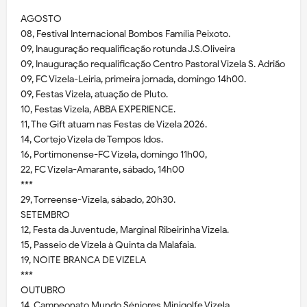
AGOSTO
08, Festival Internacional Bombos Família Peixoto.
09, Inauguração requalificação rotunda J.S.Oliveira
09, Inauguração requalificação Centro Pastoral Vizela S. Adrião
09, FC Vizela-Leiria, primeira jornada, domingo 14h00.
09, Festas Vizela, atuação de Pluto.
10, Festas Vizela, ABBA EXPERIENCE.
11, The Gift atuam nas Festas de Vizela 2026.
14, Cortejo Vizela de Tempos Idos.
16, Portimonense-FC Vizela, domingo 11h00,
22, FC Vizela-Amarante, sábado, 14h00
***
29, Torreense-Vizela, sábado, 20h30.
SETEMBRO
12, Festa da Juventude, Marginal Ribeirinha Vizela.
15, Passeio de Vizela à Quinta da Malafaia.
19, NOITE BRANCA DE VIZELA
***
OUTUBRO
14, Campeonato Mundo Séniores Minigolfe Vizela