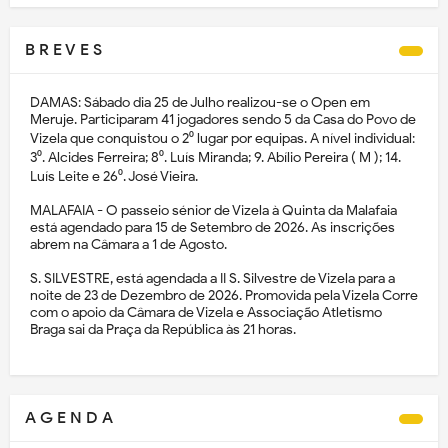
B R E V E S
DAMAS: Sábado dia 25 de Julho realizou-se o Open em
Meruje. Participaram 41 jogadores sendo 5 da Casa do Povo de
Vizela que conquistou o 2⁰ lugar por equipas. A nível individual:
3⁰. Alcides Ferreira; 8⁰. Luís Miranda; 9. Abílio Pereira ( M ); 14.
Luís Leite e 26⁰. José Vieira.
MALAFAIA - O passeio sénior de Vizela à Quinta da Malafaia
está agendado para 15 de Setembro de 2026. As inscrições
abrem na Câmara a 1 de Agosto.
S. SILVESTRE, está agendada a II S. Silvestre de Vizela para a
noite de 23 de Dezembro de 2026. Promovida pela Vizela Corre
com o apoio da Câmara de Vizela e Associação Atletismo
Braga sai da Praça da República às 21 horas.
A G E N D A