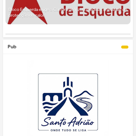
Bloco Esquerda exige à Câmara de Vizela medidas imediatas de
protecção do calor
Pub