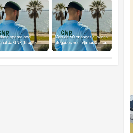
idade operacional
Mais de 60 crianças e jovens
nal da GNR (Braga)
afogados nos últimos 5 anos