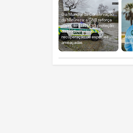
Dia Mundial da Conservação
da Natureza: a GNR reforça
papel do SEPNA na proteção
da biodiversidade e na
recuperação de espécies
Ativ
ameaçadas
sema