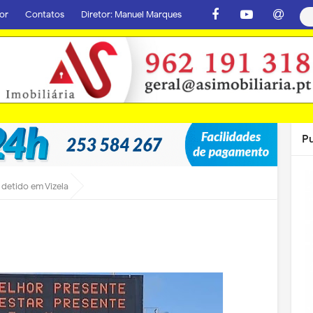
or
Contatos
Diretor: Manuel Marques
P
 detido em Vizela