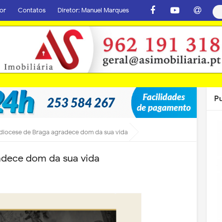
or
Contatos
Diretor: Manuel Marques
P
diocese de Braga agradece dom da sua vida
adece dom da sua vida