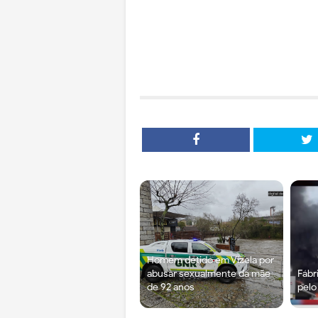
Homem detido em Vizela por
abusar sexualmente da mãe
Fábr
de 92 anos
pelo