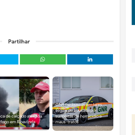
Partilhar
GNR faz buscas em lares
ilegais de Lousada por
ica de calçado atingida
suspeitas de homicídio e
 fogo em Ribavizela
maus-tratos