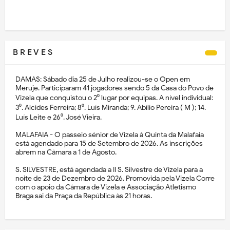
B R E V E S
DAMAS: Sábado dia 25 de Julho realizou-se o Open em
Meruje. Participaram 41 jogadores sendo 5 da Casa do Povo de
Vizela que conquistou o 2⁰ lugar por equipas. A nível individual:
3⁰. Alcides Ferreira; 8⁰. Luís Miranda; 9. Abílio Pereira ( M ); 14.
Luís Leite e 26⁰. José Vieira.
MALAFAIA - O passeio sénior de Vizela à Quinta da Malafaia
está agendado para 15 de Setembro de 2026. As inscrições
abrem na Câmara a 1 de Agosto.
S. SILVESTRE, está agendada a II S. Silvestre de Vizela para a
noite de 23 de Dezembro de 2026. Promovida pela Vizela Corre
com o apoio da Câmara de Vizela e Associação Atletismo
Braga sai da Praça da República às 21 horas.