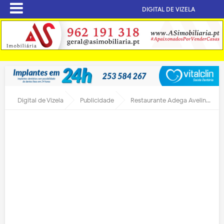
DIGITAL DE VIZELA
Digital de Vizela
Publicidade
Restaurante Adega Avelino saúda Bodas de Prata do Concelho e Cidade de Vizela