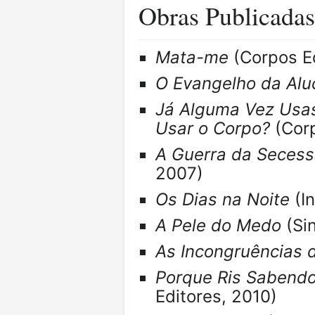
Obras Publicadas
Mata-me
(Corpos Ed
O Evangelho da Alu
Já Alguma Vez Usas
Usar o Corpo?
(Corp
A Guerra da Secess
2007)
Os Dias na Noite
(I
A Pele do Medo
(Sin
As Incongruências 
Porque Ris Sabendo
Editores, 2010)