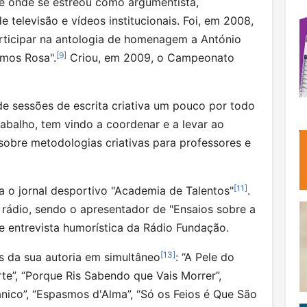
e onde se estreou como argumentista,
 televisão e vídeos institucionais. Foi, em 2008,
rticipar na antologia de homenagem a António
[
9
]
mos Rosa".
Criou, em 2009, o Campeonato
 sessões de escrita criativa um pouco por todo
rabalho, tem vindo a coordenar e a levar ao
sobre metodologias criativas para professores e
[
11
]
a o jornal desportivo "Academia de Talentos"
.
rádio, sendo o apresentador de "Ensaios sobre a
 entrevista humorística da Rádio Fundação.
[
13
]
s da sua autoria em simultâneo
: “A Pele do
te”, “Porque Ris Sabendo que Vais Morrer”,
nico”, “Espasmos d'Alma”, “Só os Feios é Que São