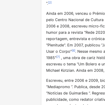
[
2
]
”.
Ainda em 2006, venceu o Prémio 
pelo Centro Nacional de Cultura 
2006 e 2008, escreveu micro-fic
humor para a revista "Rede 2020
reportagem, entrevista e crónica
"Plenitude". Em 2007, publicou 
[
6
]
Usar o Corpo”
. Nesse mesmo a
[
7
]
1985"
, uma obra de cariz hist
escreveu o tema “Um Bolero e um
Michael Kotzian. Ainda em 2008, 
Escreveu, entre 2006 e 2009, bio
“Mediapromo ”. Publica, desde 20
“Notícias de Guimarães ”. Regre
publicidade, como redator criati