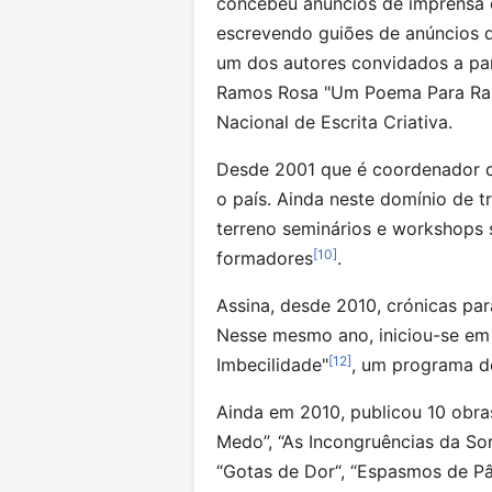
concebeu anúncios de imprensa 
escrevendo guiões de anúncios de
um dos autores convidados a pa
Ramos Rosa "Um Poema Para Ra
Nacional de Escrita Criativa.
Desde 2001 que é coordenador de
o país. Ainda neste domínio de t
terreno seminários e workshops 
[
10
]
formadores
.
Assina, desde 2010, crónicas par
Nesse mesmo ano, iniciou-se em 
[
12
]
Imbecilidade"
, um programa de
Ainda em 2010, publicou 10 obra
Medo”, “As Incongruências da Sor
“Gotas de Dor“, “Espasmos de Pâ