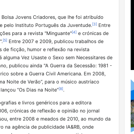
Bolsa Jovens Criadores, que lhe foi atribuído
[
3
]
e pelo Instituto Português da Juventude.
Entre
[
4
]
ções para a revista "Minguante"
e crónicas de
[
5
]
".
Entre 2007 e 2009, publicou trabalhos de
s de ficção, humor e reflexão na revista
“Já alguma Vez Usaste o Sexo sem Necessitares de
no, publicou ainda "A Guerra da Secessão: 1981 -
órico sobre a Guerra Civil Americana. Em 2008,
a Noite de Verão”, para o músico austríaco
[
8
]
lançou “Os Dias na Noite”
.
grafias e livros genéricos para a editora
06, crónicas de reflexão e opinião no jornal
ssou, entre 2008 e meados de 2010, ao mundo da
vo na agência de publicidade IA&RB, onde