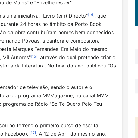
ão de Males” e “Envelhenescer”.
[
14
]
 uma iniciativa: "Livro (em) Directo"
, que
, durante 24 horas no âmbito da Porto Book
iação da obra contribuíram nomes bem conhecidos
 Fernando Póvoas, a cantora e compositora
 Alberta Marques Fernandes. Em Maio do mesmo
[
15
]
 Mil Autores"
, através do qual pretende criar o
ória da Literatura. No final do ano, publicou "Os
ntador de televisão, sendo o autor e o
eratura do programa MVMagazine, no canal MVM.
 o programa de Rádio "Só Te Quero Pelo Teu
ou no terreno o primeiro curso de escrita
[
17
]
 do Facebook
. A 12 de Abril do mesmo ano,