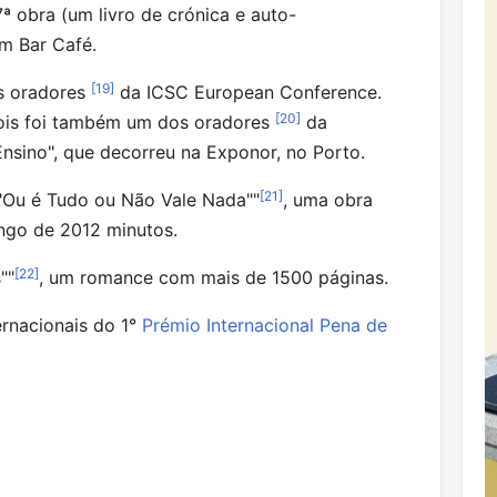
7ª obra (um livro de crónica e auto-
m Bar Café.
[
19
]
os oradores
da ICSC European Conference.
[
20
]
is foi também um dos oradores
da
Ensino", que decorreu na Exponor, no Porto.
[
21
]
Ou é Tudo ou Não Vale Nada""
, uma obra
ongo de 2012 minutos.
[
22
]
""
, um romance com mais de 1500 páginas.
ernacionais do 1°
Prémio Internacional Pena de