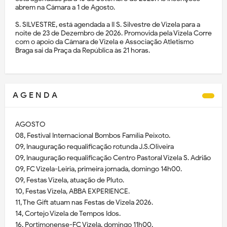
abrem na Câmara a 1 de Agosto.
S. SILVESTRE, está agendada a II S. Silvestre de Vizela para a
noite de 23 de Dezembro de 2026. Promovida pela Vizela Corre
com o apoio da Câmara de Vizela e Associação Atletismo
Braga sai da Praça da República às 21 horas.
A G E N D A
AGOSTO
08, Festival Internacional Bombos Família Peixoto.
09, Inauguração requalificação rotunda J.S.Oliveira
09, Inauguração requalificação Centro Pastoral Vizela S. Adrião
09, FC Vizela-Leiria, primeira jornada, domingo 14h00.
09, Festas Vizela, atuação de Pluto.
10, Festas Vizela, ABBA EXPERIENCE.
11, The Gift atuam nas Festas de Vizela 2026.
14, Cortejo Vizela de Tempos Idos.
16, Portimonense-FC Vizela, domingo 11h00,