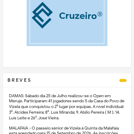
B R E V E S
DAMAS: Sábado dia 25 de Julho realizou-se o Open em
Meruje. Participaram 41 jogadores sendo 5 da Casa do Povo de
Vizela que conquistou o 2⁰ lugar por equipas. A nível individual:
3⁰. Alcides Ferreira; 8⁰. Luís Miranda; 9. Abílio Pereira ( M ); 14.
Luís Leite e 26⁰. José Vieira.
MALAFAIA - O passeio sénior de Vizela à Quinta da Malafaia
está agendado para 15 de Setembro de 2026. As inscrições