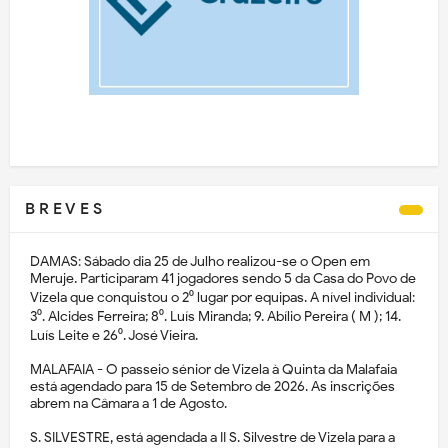
B R E V E S
DAMAS: Sábado dia 25 de Julho realizou-se o Open em
Meruje. Participaram 41 jogadores sendo 5 da Casa do Povo de
Vizela que conquistou o 2⁰ lugar por equipas. A nível individual:
3⁰. Alcides Ferreira; 8⁰. Luís Miranda; 9. Abílio Pereira ( M ); 14.
Luís Leite e 26⁰. José Vieira.
MALAFAIA - O passeio sénior de Vizela à Quinta da Malafaia
está agendado para 15 de Setembro de 2026. As inscrições
abrem na Câmara a 1 de Agosto.
S. SILVESTRE, está agendada a II S. Silvestre de Vizela para a