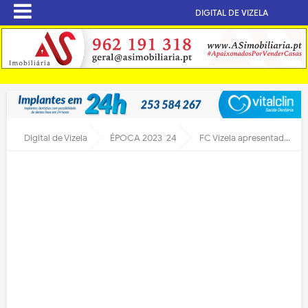
DIGITAL DE VIZELA
Digital de Vizela
ÉPOCA 2023-24
FC Vizela apresentado para nova época