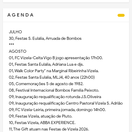
A G E N D A
JULHO
30, Festas S. Eulália, Arruada de Bombos
***
AGOSTO
01, FC Vizela-Celta Vigo B jogo apresentação 17h00.
01, Festas Santa Eulália, Adriana Lua e djs.
01, Walk Color Party" na Marginal Ribeirinha Vizela.
02, Festas Santa Eulália, MLJ4, 40 anos (22h00)
05, Comemorações 5 de agosto de 1982.
08, Festival Internacional Bombos Família Peixoto.
09, Inauguração requalificação rotunda J.S.Oliveira
09, Inauguração requalificação Centro Pastoral Vizela S. Adrião
09, FC Vizela-Leiria, primeira jornada, domingo 14h00.
09, Festas Vizela, atuação de Pluto.
10, Festas Vizela, ABBA EXPERIENCE.
11, The Gift atuam nas Festas de Vizela 2026.