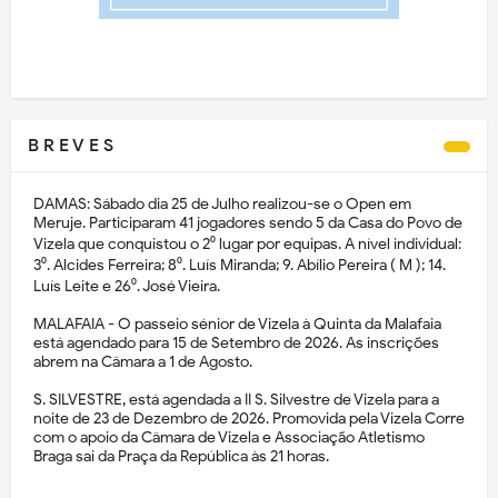
B R E V E S
DAMAS: Sábado dia 25 de Julho realizou-se o Open em
Meruje. Participaram 41 jogadores sendo 5 da Casa do Povo de
Vizela que conquistou o 2⁰ lugar por equipas. A nível individual:
3⁰. Alcides Ferreira; 8⁰. Luís Miranda; 9. Abílio Pereira ( M ); 14.
Luís Leite e 26⁰. José Vieira.
MALAFAIA - O passeio sénior de Vizela à Quinta da Malafaia
está agendado para 15 de Setembro de 2026. As inscrições
abrem na Câmara a 1 de Agosto.
S. SILVESTRE, está agendada a II S. Silvestre de Vizela para a
noite de 23 de Dezembro de 2026. Promovida pela Vizela Corre
com o apoio da Câmara de Vizela e Associação Atletismo
Braga sai da Praça da República às 21 horas.