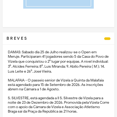
B R E V E S
DAMAS: Sábado dia 25 de Julho realizou-se o Open em
Meruje. Participaram 41 jogadores sendo 5 da Casa do Povo de
Vizela que conquistou o 2⁰ lugar por equipas. A nível individual:
3⁰. Alcides Ferreira; 8⁰. Luís Miranda; 9. Abílio Pereira ( M ); 14.
Luís Leite e 26⁰. José Vieira.
MALAFAIA - O passeio sénior de Vizela à Quinta da Malafaia
está agendado para 15 de Setembro de 2026. As inscrições
abrem na Câmara a 1 de Agosto.
S. SILVESTRE, está agendada a II S. Silvestre de Vizela para a
noite de 23 de Dezembro de 2026. Promovida pela Vizela Corre
com o apoio da Câmara de Vizela e Associação Atletismo
Braga sai da Praça da República às 21 horas.