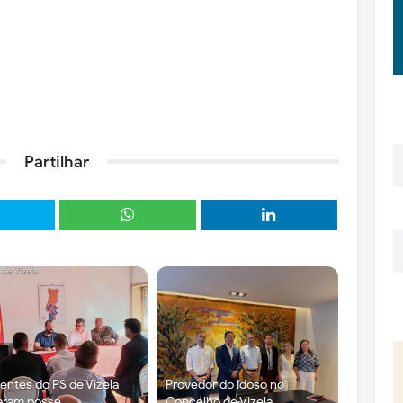
Partilhar
gentes do PS de Vizela
Provedor do Idoso no
aram posse
Concelho de Vizela