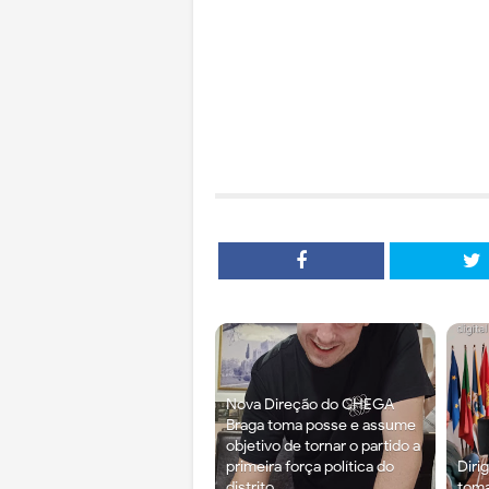
Nova Direção do CHEGA
Braga toma posse e assume
objetivo de tornar o partido a
primeira força política do
Diri
distrito
tom