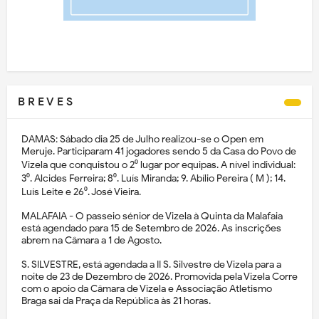
B R E V E S
DAMAS: Sábado dia 25 de Julho realizou-se o Open em
Meruje. Participaram 41 jogadores sendo 5 da Casa do Povo de
Vizela que conquistou o 2⁰ lugar por equipas. A nível individual:
3⁰. Alcides Ferreira; 8⁰. Luís Miranda; 9. Abílio Pereira ( M ); 14.
Luís Leite e 26⁰. José Vieira.
MALAFAIA - O passeio sénior de Vizela à Quinta da Malafaia
está agendado para 15 de Setembro de 2026. As inscrições
abrem na Câmara a 1 de Agosto.
S. SILVESTRE, está agendada a II S. Silvestre de Vizela para a
noite de 23 de Dezembro de 2026. Promovida pela Vizela Corre
com o apoio da Câmara de Vizela e Associação Atletismo
Braga sai da Praça da República às 21 horas.