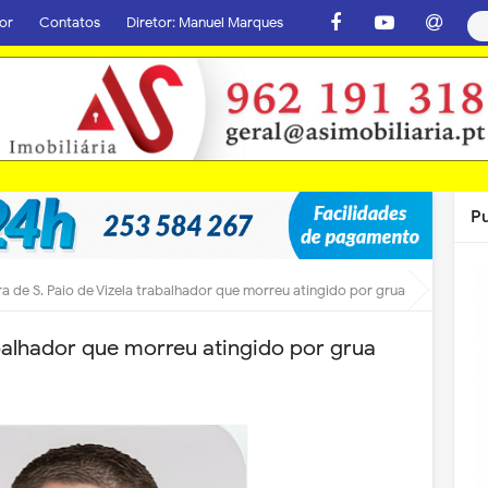
or
Contatos
Diretor: Manuel Marques
P
ra de S. Paio de Vizela trabalhador que morreu atingido por grua
abalhador que morreu atingido por grua