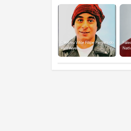
Faleceu Vítor Filipe Pereira do
Fale
Vale Alves
Nati