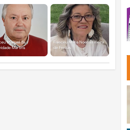
ceu Manuel da
Faleceu Maria Noémia Vieira
vidade Martins
de Freitas