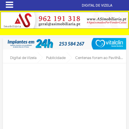
DIGITAL DE VIZELA
Digital de Vizela
Publicidade
Centenas foram ao Pavilhão Municipal de Vizela ouvir Mc Ig e companhia