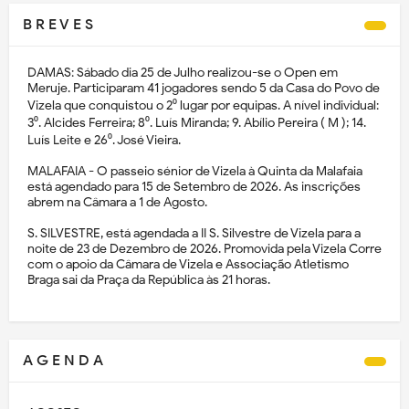
B R E V E S
DAMAS: Sábado dia 25 de Julho realizou-se o Open em
Meruje. Participaram 41 jogadores sendo 5 da Casa do Povo de
Vizela que conquistou o 2⁰ lugar por equipas. A nível individual:
3⁰. Alcides Ferreira; 8⁰. Luís Miranda; 9. Abílio Pereira ( M ); 14.
Luís Leite e 26⁰. José Vieira.
MALAFAIA - O passeio sénior de Vizela à Quinta da Malafaia
está agendado para 15 de Setembro de 2026. As inscrições
abrem na Câmara a 1 de Agosto.
S. SILVESTRE, está agendada a II S. Silvestre de Vizela para a
noite de 23 de Dezembro de 2026. Promovida pela Vizela Corre
com o apoio da Câmara de Vizela e Associação Atletismo
Braga sai da Praça da República às 21 horas.
A G E N D A