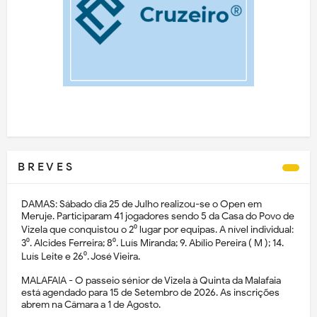
B R E V E S
DAMAS: Sábado dia 25 de Julho realizou-se o Open em
Meruje. Participaram 41 jogadores sendo 5 da Casa do Povo de
Vizela que conquistou o 2⁰ lugar por equipas. A nível individual:
3⁰. Alcides Ferreira; 8⁰. Luís Miranda; 9. Abílio Pereira ( M ); 14.
Luís Leite e 26⁰. José Vieira.
MALAFAIA - O passeio sénior de Vizela à Quinta da Malafaia
está agendado para 15 de Setembro de 2026. As inscrições
abrem na Câmara a 1 de Agosto.