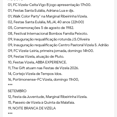
01, FC Vizela-Celta Vigo B jogo apresentação 17h00.
01, Festas Santa Eulália, Adriana Lua e djs.
01, Walk Color Party" na Marginal Ribeirinha Vizela.
02, Festas Santa Eulália, MLJ4, 40 anos (22h00)
05, Comemorações 5 de agosto de 1982.
08, Festival Internacional Bombos Família Peixoto.
09, Inauguração requalificação rotunda J.S.Oliveira
09, Inauguração requalificação Centro Pastoral Vizela S. Adrião
09, FC Vizela-Leiria, primeira jornada, domingo 14h00.
09, Festas Vizela, atuação de Pluto.
10, Festas Vizela, ABBA EXPERIENCE.
11, The Gift atuam nas Festas de Vizela 2026.
14, Cortejo Vizela de Tempos Idos.
16, Portimonense-FC Vizela, domingo 11h00,
***
SETEMBRO
12, Festa da Juventude, Marginal Ribeirinha Vizela.
15, Passeio de Vizela à Quinta da Malafaia.
19, NOITE BRANCA DE VIZELA
***