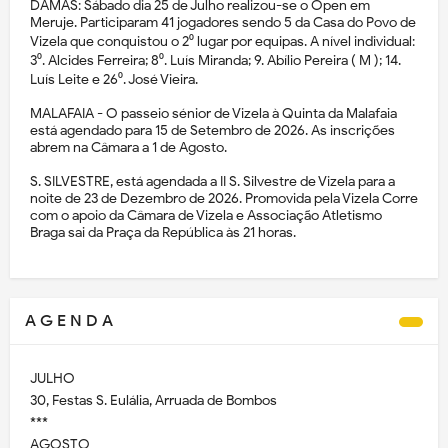
DAMAS: Sábado dia 25 de Julho realizou-se o Open em
Meruje. Participaram 41 jogadores sendo 5 da Casa do Povo de
Vizela que conquistou o 2⁰ lugar por equipas. A nível individual:
3⁰. Alcides Ferreira; 8⁰. Luís Miranda; 9. Abílio Pereira ( M ); 14.
Luís Leite e 26⁰. José Vieira.
MALAFAIA - O passeio sénior de Vizela à Quinta da Malafaia
está agendado para 15 de Setembro de 2026. As inscrições
abrem na Câmara a 1 de Agosto.
S. SILVESTRE, está agendada a II S. Silvestre de Vizela para a
noite de 23 de Dezembro de 2026. Promovida pela Vizela Corre
com o apoio da Câmara de Vizela e Associação Atletismo
Braga sai da Praça da República às 21 horas.
A G E N D A
JULHO
30, Festas S. Eulália, Arruada de Bombos
***
AGOSTO