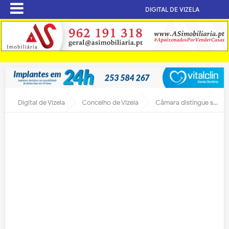
DIGITAL DE VIZELA
Digital de Vizela
Concelho de Vizela
Câmara distingue seis vizelenses e uma associação no 19 de março