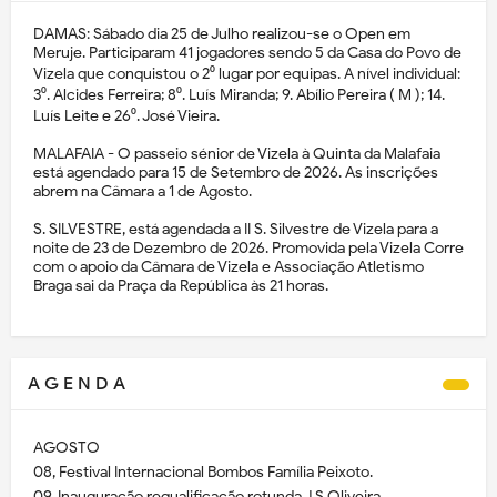
DAMAS: Sábado dia 25 de Julho realizou-se o Open em
Meruje. Participaram 41 jogadores sendo 5 da Casa do Povo de
Vizela que conquistou o 2⁰ lugar por equipas. A nível individual:
3⁰. Alcides Ferreira; 8⁰. Luís Miranda; 9. Abílio Pereira ( M ); 14.
Luís Leite e 26⁰. José Vieira.
MALAFAIA - O passeio sénior de Vizela à Quinta da Malafaia
está agendado para 15 de Setembro de 2026. As inscrições
abrem na Câmara a 1 de Agosto.
S. SILVESTRE, está agendada a II S. Silvestre de Vizela para a
noite de 23 de Dezembro de 2026. Promovida pela Vizela Corre
com o apoio da Câmara de Vizela e Associação Atletismo
Braga sai da Praça da República às 21 horas.
A G E N D A
AGOSTO
08, Festival Internacional Bombos Família Peixoto.
09, Inauguração requalificação rotunda J.S.Oliveira