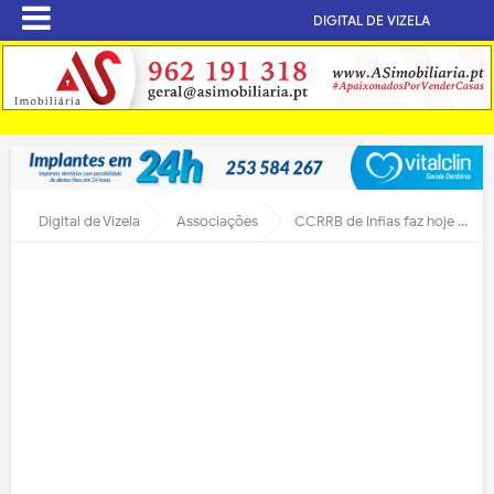
DIGITAL DE VIZELA
Digital de Vizela
Associações
CCRRB de Infias faz hoje 44 anos