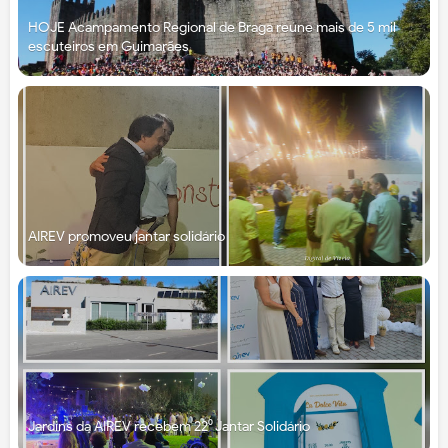
HOJE Acampamento Regional de Braga reúne mais de 5 mil
escuteiros em Guimarães
AIREV promoveu jantar solidário
Jardins da AIREV recebem 22⁰ Jantar Solidário