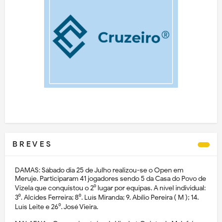
B R E V E S
DAMAS: Sábado dia 25 de Julho realizou-se o Open em
Meruje. Participaram 41 jogadores sendo 5 da Casa do Povo de
Vizela que conquistou o 2⁰ lugar por equipas. A nível individual:
3⁰. Alcides Ferreira; 8⁰. Luís Miranda; 9. Abílio Pereira ( M ); 14.
Luís Leite e 26⁰. José Vieira.