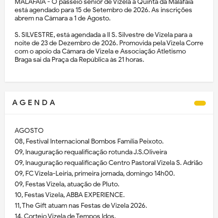
MALAFAIA - O passeio sénior de Vizela à Quinta da Malafaia
está agendado para 15 de Setembro de 2026. As inscrições
abrem na Câmara a 1 de Agosto.
S. SILVESTRE, está agendada a II S. Silvestre de Vizela para a
noite de 23 de Dezembro de 2026. Promovida pela Vizela Corre
com o apoio da Câmara de Vizela e Associação Atletismo
Braga sai da Praça da República às 21 horas.
A G E N D A
AGOSTO
08, Festival Internacional Bombos Família Peixoto.
09, Inauguração requalificação rotunda J.S.Oliveira
09, Inauguração requalificação Centro Pastoral Vizela S. Adrião
09, FC Vizela-Leiria, primeira jornada, domingo 14h00.
09, Festas Vizela, atuação de Pluto.
10, Festas Vizela, ABBA EXPERIENCE.
11, The Gift atuam nas Festas de Vizela 2026.
14, Cortejo Vizela de Tempos Idos.