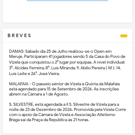
B R E V E S
DAMAS: Sábado dia 25 de Julho realizou-se o Open em
Meruje. Participaram 41 jogadores sendo 5 da Casa do Povo de
Vizela que conquistou o 2⁰ lugar por equipas. A nível individual:
3⁰. Alcides Ferreira; 8⁰. Luís Miranda; 9. Abílio Pereira ( M ); 14.
Luís Leite e 26⁰. José Vieira.
MALAFAIA - O passeio sénior de Vizela à Quinta da Malafaia
está agendado para 15 de Setembro de 2026. As inscrições
abrem na Câmara a 1 de Agosto.
S. SILVESTRE, está agendada a II S. Silvestre de Vizela para a
noite de 23 de Dezembro de 2026. Promovida pela Vizela Corre
com o apoio da Câmara de Vizela e Associação Atletismo
Braga sai da Praça da República às 21 horas.