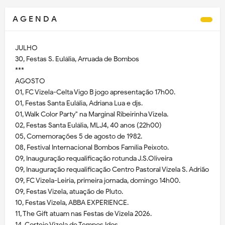
A G E N D A
JULHO
30, Festas S. Eulália, Arruada de Bombos
***
AGOSTO
01, FC Vizela-Celta Vigo B jogo apresentação 17h00.
01, Festas Santa Eulália, Adriana Lua e djs.
01, Walk Color Party" na Marginal Ribeirinha Vizela.
02, Festas Santa Eulália, MLJ4, 40 anos (22h00)
05, Comemorações 5 de agosto de 1982.
08, Festival Internacional Bombos Família Peixoto.
09, Inauguração requalificação rotunda J.S.Oliveira
09, Inauguração requalificação Centro Pastoral Vizela S. Adrião
09, FC Vizela-Leiria, primeira jornada, domingo 14h00.
09, Festas Vizela, atuação de Pluto.
10, Festas Vizela, ABBA EXPERIENCE.
11, The Gift atuam nas Festas de Vizela 2026.
14, Cortejo Vizela de Tempos Idos.