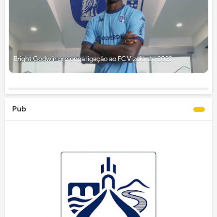
Bright Godwin prolonga ligação ao FC Vizela até 2028
Pub