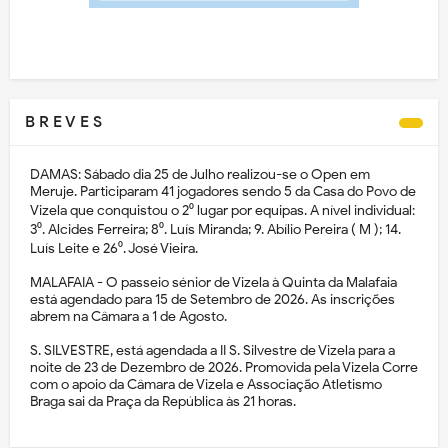
B R E V E S
DAMAS: Sábado dia 25 de Julho realizou-se o Open em
Meruje. Participaram 41 jogadores sendo 5 da Casa do Povo de
Vizela que conquistou o 2⁰ lugar por equipas. A nível individual:
3⁰. Alcides Ferreira; 8⁰. Luís Miranda; 9. Abílio Pereira ( M ); 14.
Luís Leite e 26⁰. José Vieira.
MALAFAIA - O passeio sénior de Vizela à Quinta da Malafaia
está agendado para 15 de Setembro de 2026. As inscrições
abrem na Câmara a 1 de Agosto.
S. SILVESTRE, está agendada a II S. Silvestre de Vizela para a
noite de 23 de Dezembro de 2026. Promovida pela Vizela Corre
com o apoio da Câmara de Vizela e Associação Atletismo
Braga sai da Praça da República às 21 horas.