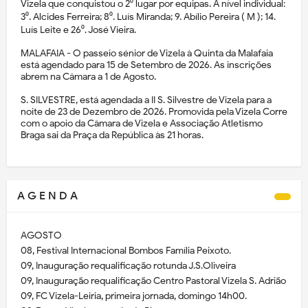
Vizela que conquistou o 2⁰ lugar por equipas. A nível individual:
3⁰. Alcides Ferreira; 8⁰. Luís Miranda; 9. Abílio Pereira ( M ); 14.
Luís Leite e 26⁰. José Vieira.
MALAFAIA - O passeio sénior de Vizela à Quinta da Malafaia
está agendado para 15 de Setembro de 2026. As inscrições
abrem na Câmara a 1 de Agosto.
S. SILVESTRE, está agendada a II S. Silvestre de Vizela para a
noite de 23 de Dezembro de 2026. Promovida pela Vizela Corre
com o apoio da Câmara de Vizela e Associação Atletismo
Braga sai da Praça da República às 21 horas.
A G E N D A
AGOSTO
08, Festival Internacional Bombos Família Peixoto.
09, Inauguração requalificação rotunda J.S.Oliveira
09, Inauguração requalificação Centro Pastoral Vizela S. Adrião
09, FC Vizela-Leiria, primeira jornada, domingo 14h00.