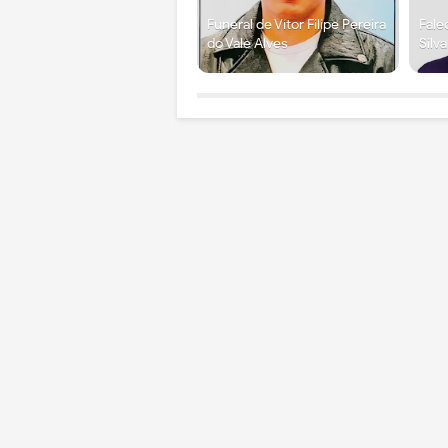
Funeral de Vítor Filipe Pereira
Fale
do Vale Alves
Silv