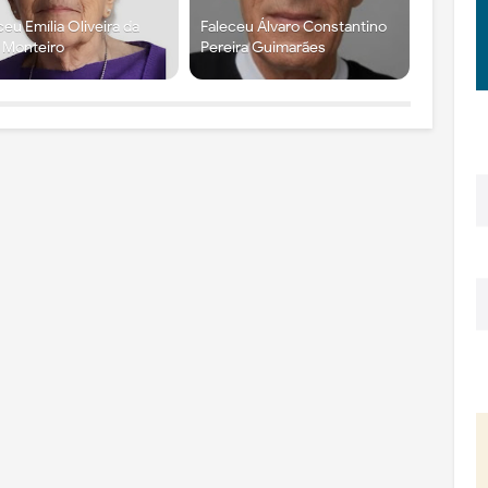
ceu Emília Oliveira da
Faleceu Álvaro Constantino
a Monteiro
Pereira Guimarães