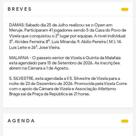
B R E V E S
DAMAS: Sábado dia 25 de Julho realizou-se o Open em
Meruje. Participaram 41 jogadores sendo 5 da Casa do Povo de
Vizela que conquistou o 2⁰ lugar por equipas. A nível individual:
3⁰. Alcides Ferreira; 8⁰. Luís Miranda; 9. Abílio Pereira ( M ); 14.
Luís Leite e 26⁰. José Vieira.
MALAFAIA - O passeio sénior de Vizela à Quinta da Malafaia
está agendado para 15 de Setembro de 2026. As inscrições
abrem na Câmara a 1 de Agosto.
S. SILVESTRE, está agendada a II S. Silvestre de Vizela para a
noite de 23 de Dezembro de 2026. Promovida pela Vizela Corre
com o apoio da Câmara de Vizela e Associação Atletismo
Braga sai da Praça da República às 21 horas.
A G E N D A