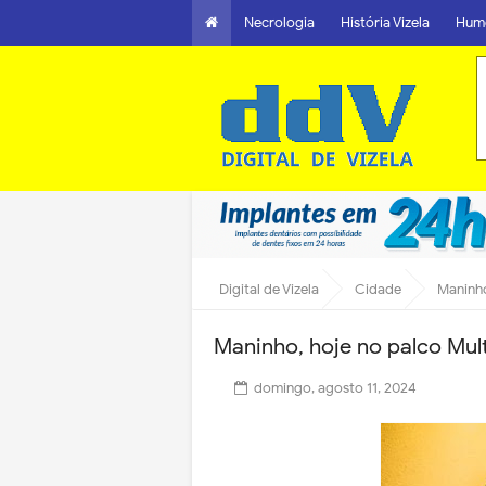
Necrologia
História Vizela
Hum
Digital de Vizela
Cidade
Maninho
Maninho, hoje no palco Mult
domingo, agosto 11, 2024