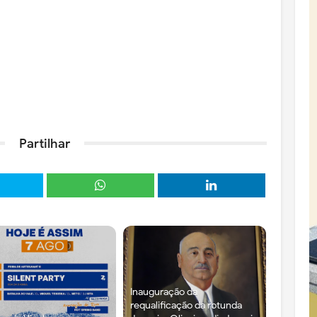
Partilhar
Inauguração da
requalificação da rotunda