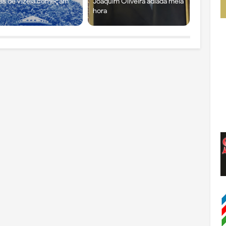
as de Vizela começam
Joaquim Oliveira adiada meia
hora