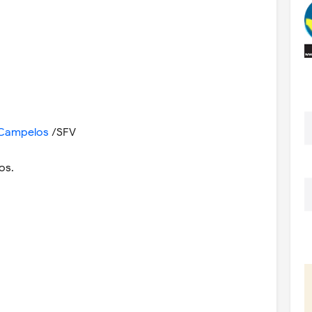
 Campelos
/SFV
dos.