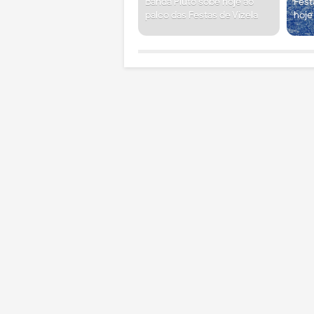
Banda Pluto sobe hoje ao
Fest
palco das Festas de Vizela
hoje