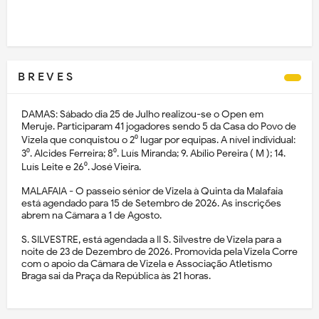
B R E V E S
DAMAS: Sábado dia 25 de Julho realizou-se o Open em
Meruje. Participaram 41 jogadores sendo 5 da Casa do Povo de
Vizela que conquistou o 2⁰ lugar por equipas. A nível individual:
3⁰. Alcides Ferreira; 8⁰. Luís Miranda; 9. Abílio Pereira ( M ); 14.
Luís Leite e 26⁰. José Vieira.
MALAFAIA - O passeio sénior de Vizela à Quinta da Malafaia
está agendado para 15 de Setembro de 2026. As inscrições
abrem na Câmara a 1 de Agosto.
S. SILVESTRE, está agendada a II S. Silvestre de Vizela para a
noite de 23 de Dezembro de 2026. Promovida pela Vizela Corre
com o apoio da Câmara de Vizela e Associação Atletismo
Braga sai da Praça da República às 21 horas.