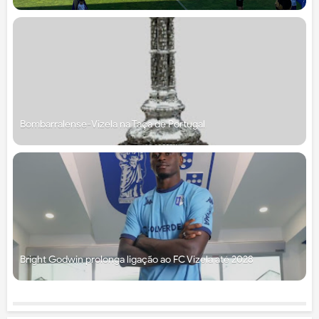
Bombarralense-Vizela na Taça de Portugal
Bright Godwin prolonga ligação ao FC Vizela até 2028