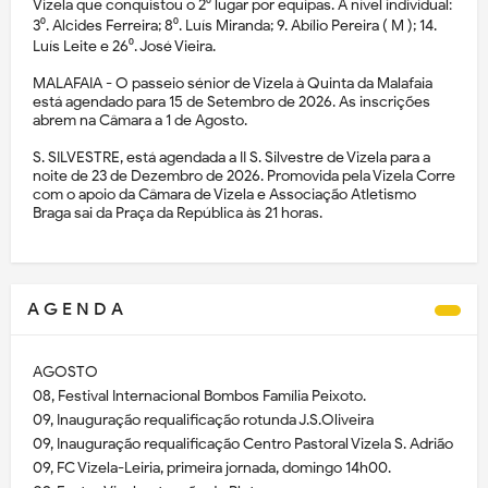
Vizela que conquistou o 2⁰ lugar por equipas. A nível individual:
3⁰. Alcides Ferreira; 8⁰. Luís Miranda; 9. Abílio Pereira ( M ); 14.
Luís Leite e 26⁰. José Vieira.
MALAFAIA - O passeio sénior de Vizela à Quinta da Malafaia
está agendado para 15 de Setembro de 2026. As inscrições
abrem na Câmara a 1 de Agosto.
S. SILVESTRE, está agendada a II S. Silvestre de Vizela para a
noite de 23 de Dezembro de 2026. Promovida pela Vizela Corre
com o apoio da Câmara de Vizela e Associação Atletismo
Braga sai da Praça da República às 21 horas.
A G E N D A
AGOSTO
08, Festival Internacional Bombos Família Peixoto.
09, Inauguração requalificação rotunda J.S.Oliveira
09, Inauguração requalificação Centro Pastoral Vizela S. Adrião
09, FC Vizela-Leiria, primeira jornada, domingo 14h00.