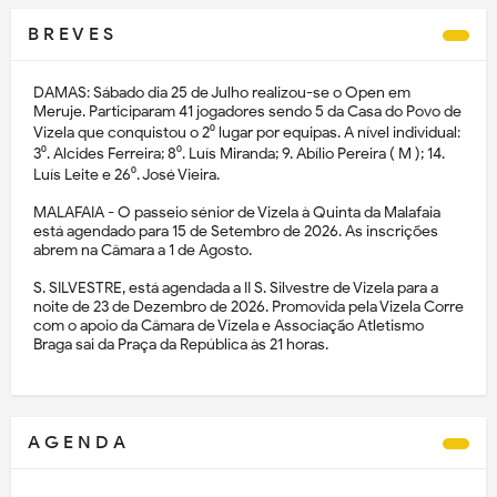
B R E V E S
DAMAS: Sábado dia 25 de Julho realizou-se o Open em
Meruje. Participaram 41 jogadores sendo 5 da Casa do Povo de
Vizela que conquistou o 2⁰ lugar por equipas. A nível individual:
3⁰. Alcides Ferreira; 8⁰. Luís Miranda; 9. Abílio Pereira ( M ); 14.
Luís Leite e 26⁰. José Vieira.
MALAFAIA - O passeio sénior de Vizela à Quinta da Malafaia
está agendado para 15 de Setembro de 2026. As inscrições
abrem na Câmara a 1 de Agosto.
S. SILVESTRE, está agendada a II S. Silvestre de Vizela para a
noite de 23 de Dezembro de 2026. Promovida pela Vizela Corre
com o apoio da Câmara de Vizela e Associação Atletismo
Braga sai da Praça da República às 21 horas.
A G E N D A