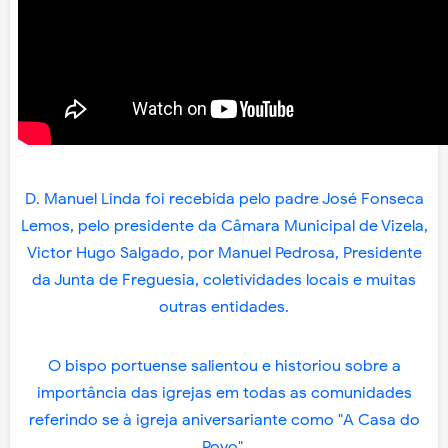
D. Manuel Linda foi recebida pelo padre José Fonseca
Lemos, pelo presidente da Câmara Municipal de Vizela,
Victor Hugo Salgado, por Manuel Pedrosa, Presidente
da Junta de Freguesia, coletividades locais e muitas
outras entidades.
O bispo portuense salientou e historiou sobre a
importância das igrejas em todas as comunidades
referindo se à igreja aniversariante como "A Casa do
Povo".