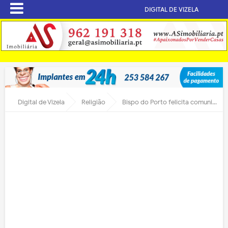
DIGITAL DE VIZELA
Digital de Vizela
Religião
Bispo do Porto felicita comunidade de Santa Eulália pela sua Linda e acolhedora tricentenária Igreja