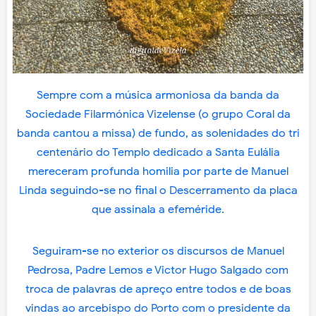
Sempre com a música armoniosa da banda da
Sociedade Filarmónica Vizelense (o grupo Coral da
banda cantou a missa) de fundo, as solenidades do tri
centenário do Templo dedicado a Santa Eulália
mereceram profunda homilia por parte de Manuel
Linda seguindo-se no final o Descerramento da placa
que assinala a efeméride.
Seguiram-se no exterior os discursos de Manuel
Pedrosa, Padre Lemos e Victor Hugo Salgado com
troca de palavras de apreço entre todos e de boas
vindas ao arcebispo do Porto com o presidente da