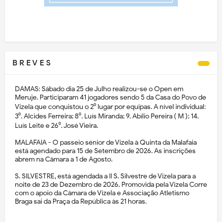
B R E V E S
DAMAS: Sábado dia 25 de Julho realizou-se o Open em
Meruje. Participaram 41 jogadores sendo 5 da Casa do Povo de
Vizela que conquistou o 2⁰ lugar por equipas. A nível individual:
3⁰. Alcides Ferreira; 8⁰. Luís Miranda; 9. Abílio Pereira ( M ); 14.
Luís Leite e 26⁰. José Vieira.
MALAFAIA - O passeio sénior de Vizela à Quinta da Malafaia
está agendado para 15 de Setembro de 2026. As inscrições
abrem na Câmara a 1 de Agosto.
S. SILVESTRE, está agendada a II S. Silvestre de Vizela para a
noite de 23 de Dezembro de 2026. Promovida pela Vizela Corre
com o apoio da Câmara de Vizela e Associação Atletismo
Braga sai da Praça da República às 21 horas.