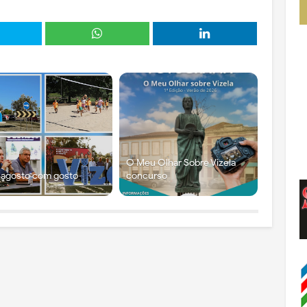
O Meu Olhar Sobre Vizela
 agosto com gosto
concurso