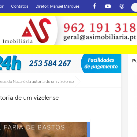
or
Contatos
Diretor: Manuel Marques
P
esus de Nazaré da autoria de um vizelense
toria de um vizelense