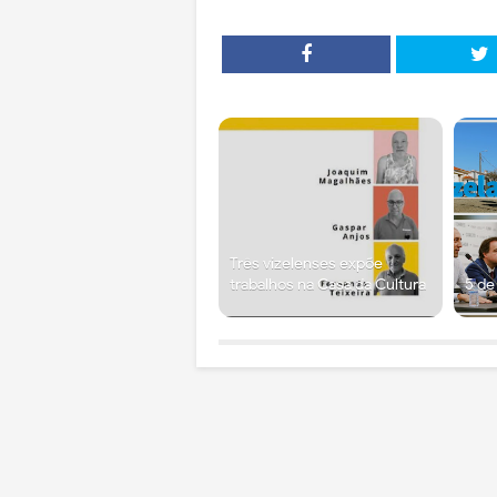
Três vizelenses expõe
trabalhos na Casa da Cultura
5 de