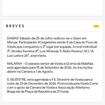
B R E V E S
DAMAS: Sábado dia 25 de Julho realizou-se o Open em
Meruje. Participaram 41 jogadores sendo 5 da Casa do Povo de
Vizela que conquistou o 2⁰ lugar por equipas. A nível individual:
3⁰. Alcides Ferreira; 8⁰. Luís Miranda; 9. Abílio Pereira ( M ); 14.
Luís Leite e 26⁰. José Vieira.
MALAFAIA - O passeio sénior de Vizela à Quinta da Malafaia
está agendado para 15 de Setembro de 2026. As inscrições
abrem na Câmara a 1 de Agosto.
S. SILVESTRE, está agendada a II S. Silvestre de Vizela para a
noite de 23 de Dezembro de 2026. Promovida pela Vizela Corre
com o apoio da Câmara de Vizela e Associação Atletismo
Braga sai da Praça da República às 21 horas.