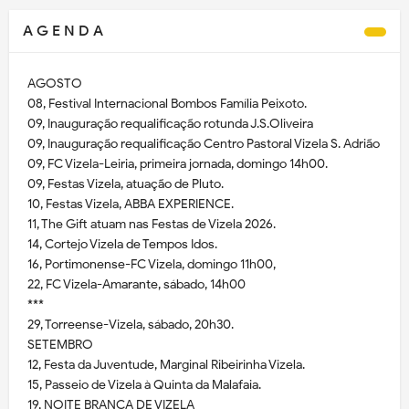
A G E N D A
AGOSTO
08, Festival Internacional Bombos Família Peixoto.
09, Inauguração requalificação rotunda J.S.Oliveira
09, Inauguração requalificação Centro Pastoral Vizela S. Adrião
09, FC Vizela-Leiria, primeira jornada, domingo 14h00.
09, Festas Vizela, atuação de Pluto.
10, Festas Vizela, ABBA EXPERIENCE.
11, The Gift atuam nas Festas de Vizela 2026.
14, Cortejo Vizela de Tempos Idos.
16, Portimonense-FC Vizela, domingo 11h00,
22, FC Vizela-Amarante, sábado, 14h00
***
29, Torreense-Vizela, sábado, 20h30.
SETEMBRO
12, Festa da Juventude, Marginal Ribeirinha Vizela.
15, Passeio de Vizela à Quinta da Malafaia.
19, NOITE BRANCA DE VIZELA