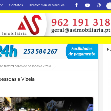
or
Contatos
Diretor: Manuel Marques
P
o traz milhares de pessoas a Vizela
pessoas a Vizela