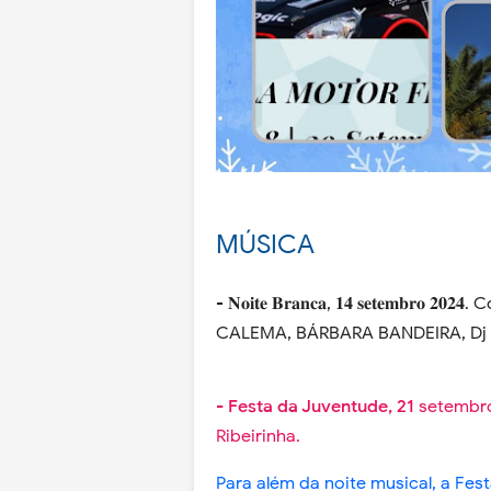
MÚSICA
- 𝐍𝐨𝐢𝐭𝐞 𝐁𝐫𝐚𝐧𝐜𝐚, 𝟏𝟒 𝐬𝐞𝐭𝐞𝐦𝐛
CALEMA, BÁRBARA BANDEIRA, Dj 
- Festa da Juventude, 21
setembro 
Ribeirinha.
Para além da noite musical, a Fe